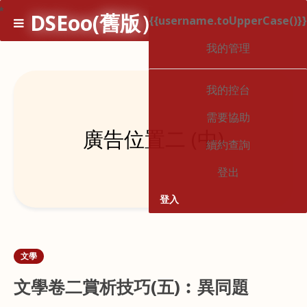
*
DSEoo(舊版）
{{username.toUpperCase()}}
1
我的管理
我的控台
需要協助
廣告位置二 (中)
續約查詢
登出
登入
文學
文學卷二賞析技巧(五)︰異同題