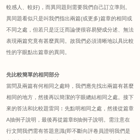
較感人、較好
)
，而異同題則需要我們自己訂立準則。
異同題看似只是叫我們指出兩篇
(
或更多
)
篇章的相同或
不同之處，但若只是泛泛而論便很容易變成分述、無法
表現兩篇究竟有甚麼異同。故我們必須清晰地以具比較
性的字眼點出篇章的異同。
先比較簡單的相同部分
當問及兩篇有何相同之處時，我們應先找出兩篇有甚麼
相同的地方，然後再以簡潔的字眼總結相同之處。接下
來的答法和比較題雷同︰先點明相同之處，然後從篇章
A
抽例子說明，最後再從篇章
B
抽例子說明。需注意在
行文間我們需有答題意識
(
即不斷向評卷員證明我們是