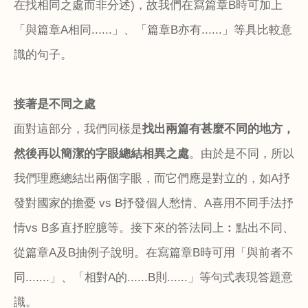
在找相同之處而非分述
)
，故我們在寫篇章
B
時可加上
「與篇章
A
相同
......
」、「篇章
B
亦有
......
」等具比較意
識的句子。
接著是不同之處
面對這部分，我們同樣是
找出兩篇有甚麼不同的地方，
然後再以簡潔的字眼總結相異之處
。由於是不同，所以
我們理應總結出兩個字眼，而它們應是對立的，如
A
抒
發對國家的擔憂
vs B
抒發個人愁情、
A
喜用不同手法抒
情
vs B
多直抒腔臆等。接下來的答法同上︰點出不同、
從篇章
A
及
B
抽例子說明。在寫篇章
B
時可用「與前者不
同
.......
」、「相對
A
的
......B
則
......
」等句式表現答題意
識。