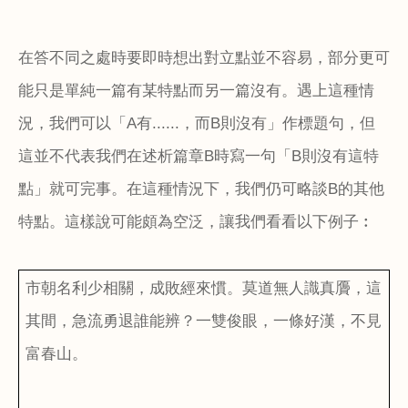
在答不同之處時要即時想出對立點並不容易，部分更可
能只是單純一篇有某特點而另一篇沒有。遇上這種情
況，我們可以「
A
有
......
，而
B
則沒有」作標題句，但
這並不代表我們在述析篇章
B
時寫一句「
B
則沒有這特
點」就可完事。在這種情況下，我們仍可略談
B
的其他
特點。這樣說可能頗為空泛，讓我們看看以下例子︰
市朝名利少相關，成敗經來慣。莫道無人識真贗，這
其間，急流勇退誰能辨？一雙俊眼，一條好漢，不見
富春山。