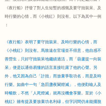
《夜行船》抒發了對人生短暫的感慨及要守拙裝呆、及
時行樂的心情，而《小桃紅》則沒有。以下為其中一例
︰
《夜行船》表明了要守拙裝呆、及時行樂的心情，而
《小桃紅》則沒有。馬致遠在官場並不得意，他自感不
善營生，只好守拙裝呆地繼績過活，而「葫蘆提一向裝
呆」便是以通俗易懂的語言直接吐露了他的心聲。另
外，他又因為自己「計拙」而放棄爭取功名，而是及時
行樂。如曲中一句「急罰盞夜闌燈滅」，他便勸喻人及
時暢飲，不然「人死燈滅」就再沒機會享樂。至於《小
桃紅》雖有提及要放棄功名利碌，但字詞間仍未能擺脫