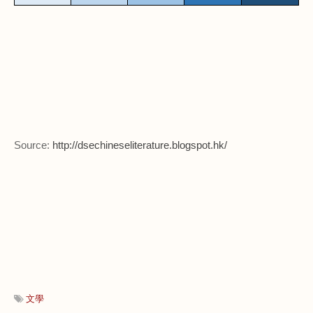
Source:
http://dsechineseliterature.blogspot.hk/
文學