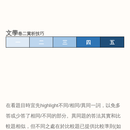
文學
卷二賞析技巧
一
二
三
四
五
在看題目時宜先
highlight
不同
/
相同
/
異同一詞，以免多
答或少答了相同
/
不同的部分。異同題的答法其實和比
較題相似，但不同之處在於比較題已提供比較準則
(
如