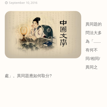
September 10, 2016
異同題的
問法大多
為「
......
有何不
同
/
相同
/
異同之
處」。異同題應如何取分
?