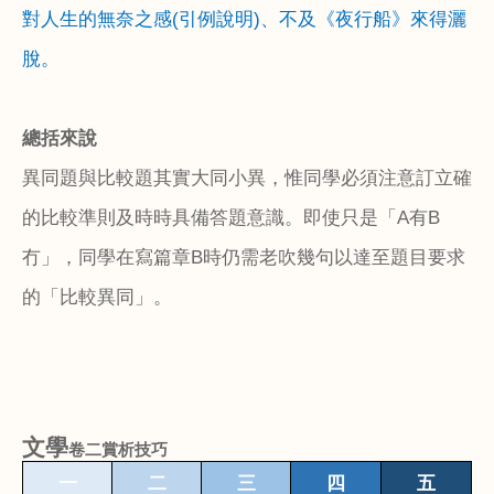
對人生的無奈之感
(
引例說明
)
、不及《夜行船》來得灑
脫。
總括來說
異同題與比較題其實大同小異，惟同學必須注意訂立確
的比較準則及時時具備答題意識。即使只是「
A
有
B
冇」，同學在寫篇章
B
時仍需老吹幾句以達至題目要求
的「比較異同」。
文學
卷二賞析技巧
一
二
三
四
五