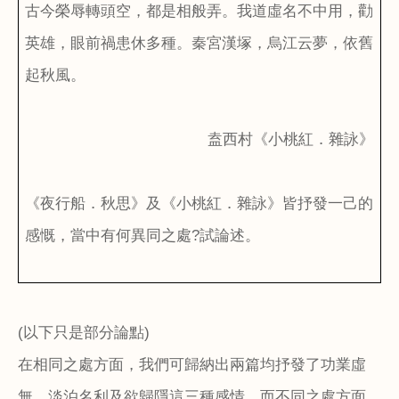
古今榮辱轉頭空，都是相般弄。我道虛名不中用，勸
英雄，眼前禍患休多種。秦宮漢塚，烏江云夢，依舊
起秋風。
盍西村《小桃紅．雜詠》
《夜行船．秋思》及《小桃紅．雜詠》皆抒發一己的
感慨，當中有何異同之處
?
試論述。
(
以下只是部分論點
)
在相同之處方面，我們可歸納出兩篇均抒發了功業虛
無、淡泊名利及欲歸隱這三種感情。而不同之處方面，