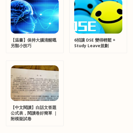
【温書】保持大腦清醒嘅
6招讓 DSE 變得輕鬆 +
另類小技巧
Study Leave規劃
【中文閱讀】白話文答題
公式表，閱讀卷好簡單 ｜
附模疑試卷