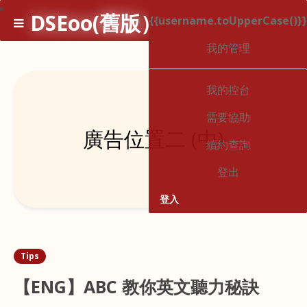
*
DSEoo(舊版）
{{username.toUpperCase()}}
1
我的管理
我的控台
需要協助
廣告位置二 (中)
續約查詢
登出
登入
Tips
【ENG】ABC 教你英文聽力秘訣