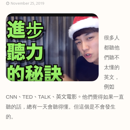
November 25, 2019
很多人
都聽他
們聽不
太懂的
英文，
例如
CNN
、
TED
、
TALK
、英文電影。
他們
覺得如果一直
聽的話，總有一天會聽得懂。
但這個是不會發生
的。