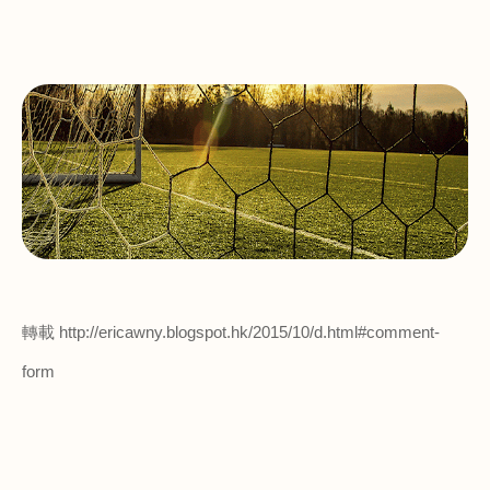
轉載
http://ericawny.blogspot.hk/2015/10/d.html#comment-
form