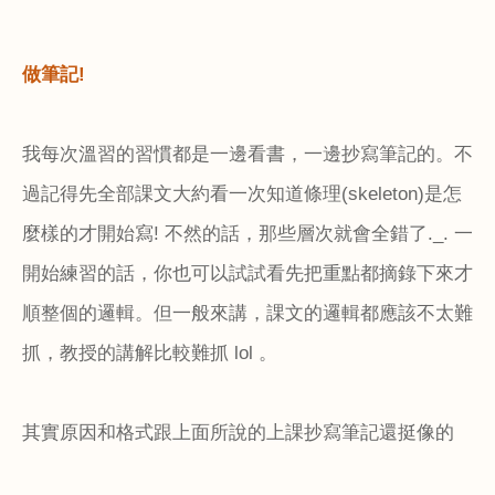
做筆記
!
我每次溫習的習慣都是一邊看書，一邊抄寫筆記的。不
過記得先全部課文大約看一次知道條理
(skeleton)
是怎
麼樣的才開始寫
!
不然的話，那些層次就會全錯了
._.
一
開始練習的話，你也可以試試看先把重點都摘錄下來才
順整個的邏輯。但一般來講，課文的邏輯都應該不太難
抓，教授的講解比較難抓
lol
。
其實原因和格式跟上面所說的上課抄寫筆記還挺像的