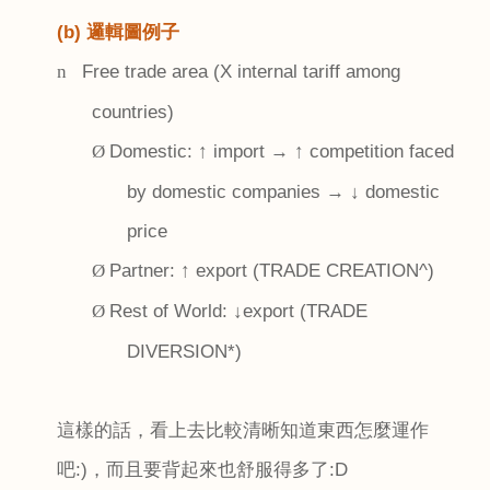
(b) 邏輯圖例子
Free trade area (X internal tariff among
n
countries)
Domestic:
↑
import
→ ↑
competition faced
Ø
by domestic companies
→ ↓
domestic
price
Partner:
↑
export (TRADE CREATION^)
Ø
Rest of World:
↓
export (TRADE
Ø
DIVERSION*)
這樣的話，看上去比較清晰知道東西怎麼運作
吧
:)
，而且要背起來也舒服得多了
:D