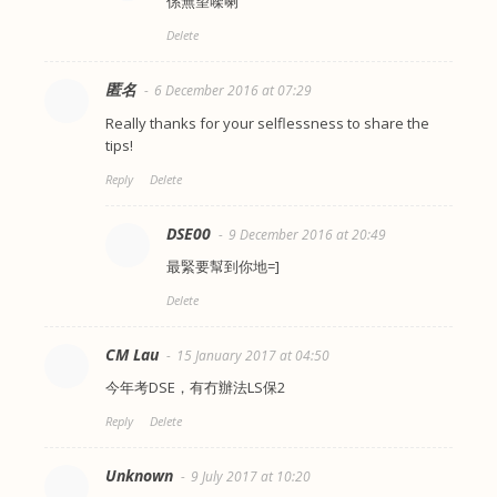
係無望㗎喇
Delete
匿名
6 December 2016 at 07:29
Really thanks for your selflessness to share the
tips!
Reply
Delete
DSE00
9 December 2016 at 20:49
最緊要幫到你地=]
Delete
CM Lau
15 January 2017 at 04:50
今年考DSE，有冇辦法LS保2
Reply
Delete
Unknown
9 July 2017 at 10:20