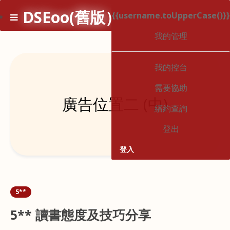
DSEoo(舊版）
{{username.toUpperCase()}}
1
*
我的管理
我的控台
需要協助
廣告位置二 (中)
續約查詢
登出
登入
5**
5** 讀書態度及技巧分享