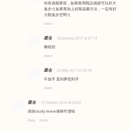
你有成個署假，如果善用既話成績可以好大
進步=] 如果再加上好既温書方法，一定有好
大既進步空間=]
Delete
匿名
18 January 2017 at 07:14
黎唔切
Delete
匿名
25 May 2017 at 20:10
不放手 直到夢想到手
Delete
匿名
19 October 2016 at 04:22
就快study leave係咪冇望啦
Reply
Delete