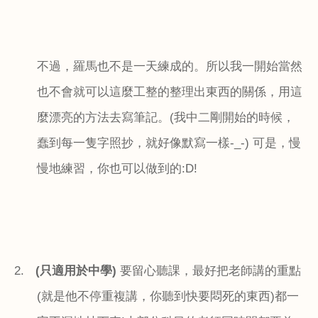
不過，羅馬也不是一天練成的。所以我一開始當然
也不會就可以這麼工整的整理出東西的關係，用這
麼漂亮的方法去寫筆記。
(
我中二剛開始的時候，
蠢到每一隻字照抄，就好像默寫一樣
-_-)
可是，慢
慢地練習，你也可以做到的
:D!
2.
(
只適用於中學
)
要留心聽課，最好把老師講的重點
(
就是他不停重複講，你聽到快要悶死的東西
)
都一