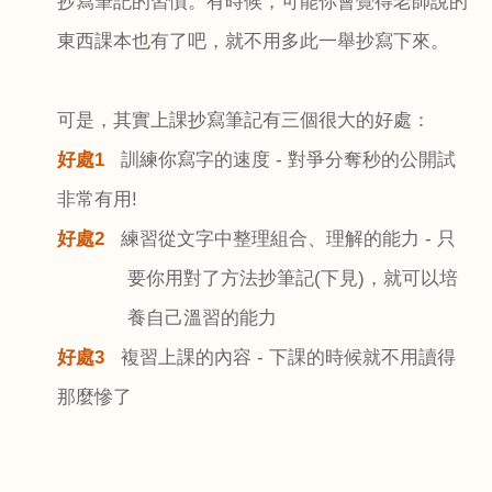
抄寫筆記的習慣。有時候，可能你會覺得老師說的
東西課本也有了吧，就不用多此一舉抄寫下來。
可是，其實上課抄寫筆記有三個很大的好處：
好處
1
訓練你寫字的速度
-
對爭分奪秒的公開試
非常有用
!
好處
2
練習從文字中整理組合、理解的能力
-
只
要你用對了方法抄筆記
(
下見
)
，就可以培
養自己溫習的能力
好處
3
複習上課的內容
-
下課的時候就不用讀得
那麼慘了