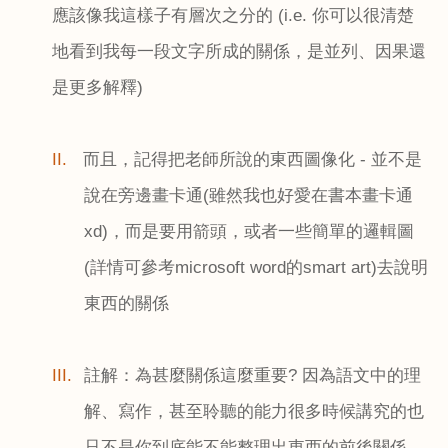
應該像我這樣子有層次之分的
(i.e.
你可以很清楚
地看到我每一段文字所成的關係，是並列、因果還
是更多解釋
)
II.
而且，記得把老師所說的東西圖像化
-
並不是
說在旁邊畫卡通
(
雖然我也好愛在書本畫卡通
xd)
，而是要用箭頭，或者一些簡單的邏輯圖
(
詳情可參考
microsoft word
的
smart art)
去說明
東西的關係
III.
註解：為甚麼關係這麼重要
?
因為語文中的理
解、寫作，甚至聆聽的能力很多時候講究的也
只不是你到底能不能整理出東西的前後關係。