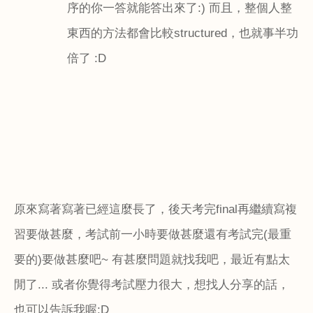
序的你一答就能答出來了
:)
而且，整個人整
東西的方法都會比較
structured
，也就事半功
倍了
:D
原來寫著寫著已經這麼長了，後天考完
final
再繼續寫複
習要做甚麼，考試前一小時要做甚麼還有考試完
(
最重
要的
)
要做甚麼吧
~
有甚麼問題就找我吧，最近有點太
閒了
...
或者你覺得考試壓力很大，想找人分享的話，
也可以告訴我喔
:D