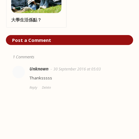
大學生活係點？
Post a Comment
1 Comments
Unknown
30 September 2016 at 05:03
Thanksssss
Reply
Delete