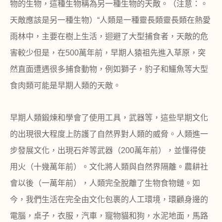
物的生物，這種生物稱為另一種生物的天敵。（注意：。
天敵應該是另一種生物）
“
人類是一種靈長類靈長類在熱愛
雨林中，主要在樹上生活，迴避了大型捕食者，天敵的危
害較少但是，在
500
萬年前，早期人猿祖先進入草原，突
然直面遭遇很多捕食動物，例如獅子，豹子和鱷魚等大型
食肉類可能是早期人類的天敵。
早期人類鍛煉和學會了使用工具，武器等，這些早期文化
的出現很大程度上防護了自然界對人類的威脅。人類進一
步發展文化，出現石斧等武器（
200
萬年前），並懂得使
用火（十幾萬年前）。文化將人類與自然界隔離。農耕社
會以後（一萬年前），人類完全脫離了生物食物鏈。如
今，我們生活在完全由文化包裹的人工環境，環顧身邊的
電腦，桌子，衣服，汽車，寵物貓和狗，水泥地面，馬路