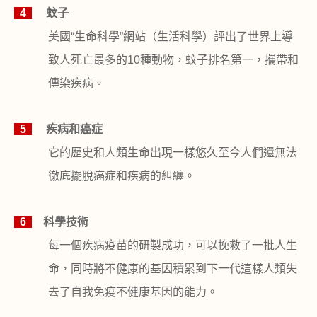
4
蚊子
美國
“
生命科學
”
網站（生活科學）評出了世界上導
致人死亡最多的
10
種動物，蚊子排名第一，攜帶和
傳染疾病。
5
疾病和癌症
它的歷史和人類生命出現一樣悠久至今人們還無法
徹底擺脫癌症和疾病的糾纏。
6
科學技術
每一個疾病疫苗的研製成功，可以挽救了一批人生
命，同時將不健康的基因積累到下一代這樣人類失
去了自我免疫不健康基因的能力。