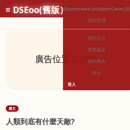
*
DSEoo(舊版）
{{username.toUpperCase()}}
1
我的管理
我的控台
需要協助
廣告位置二 (中)
續約查詢
登出
登入
趣文
人類到底有什麼天敵?