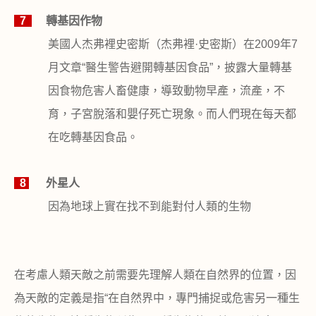
7
轉基因作物
美國人杰弗裡史密斯（杰弗裡
·
史密斯）在
2009
年
7
月文章
“
醫生警告避開轉基因食品
”
，披露大量轉基
因食物危害人畜健康，導致動物早產，流產，不
育，子宮脫落和嬰仔死亡現象。而人們現在每天都
在吃轉基因食品。
8
外星人
因為地球上實在找不到能對付人類的生物
在考慮人類天敵之前需要先理解人類在自然界的位置，因
為天敵的定義是指
“
在自然界中，專門捕捉或危害另一種生