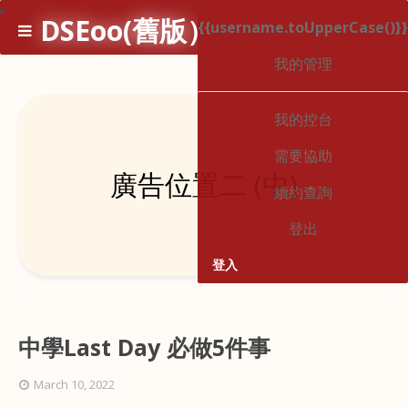
*
DSEoo(舊版）
{{username.toUpperCase()}}
1
我的管理
我的控台
需要協助
廣告位置二 (中)
續約查詢
登出
登入
中學Last Day 必做5件事
March 10, 2022