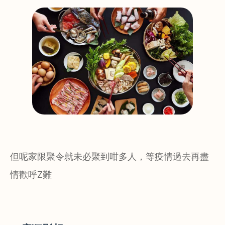
但呢家限聚令就未必聚到咁多人，等疫情過去再盡
情歡呼Z難