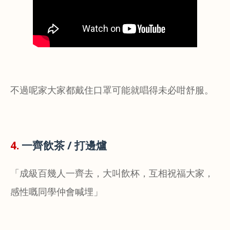
不過呢家大家都戴住口罩可能就唱得未必咁舒服。
4.
一齊飲茶 / 打邊爐
「成級百幾人一齊去，大叫飲杯，互相祝福大家，
感性嘅同學仲會喊埋」