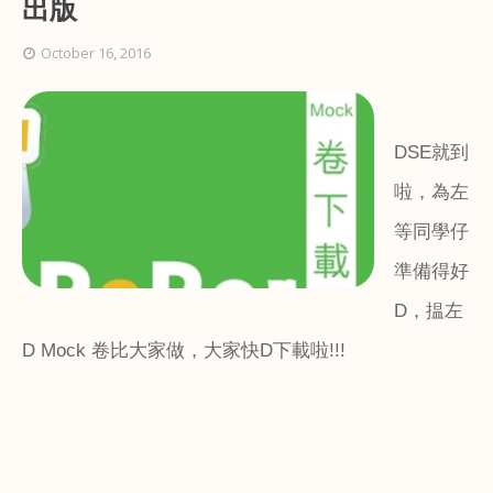
出版
October 16, 2016
DSE
就到
啦，為左
等同學仔
準備得好
D
，揾左
D Mock
卷比大家做，大家快
D
下載啦
!!!