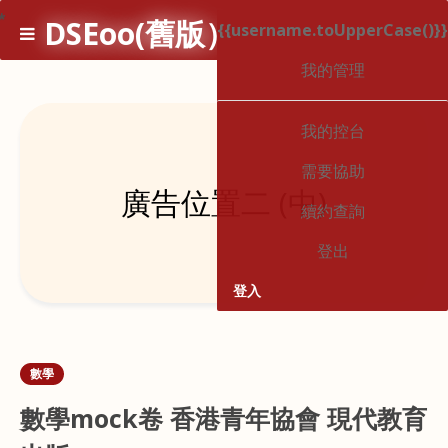
*
DSEoo(舊版）
{{username.toUpperCase()}}
1
我的管理
我的控台
需要協助
廣告位置二 (中)
續約查詢
登出
登入
數學
數學mock卷 香港青年協會 現代教育