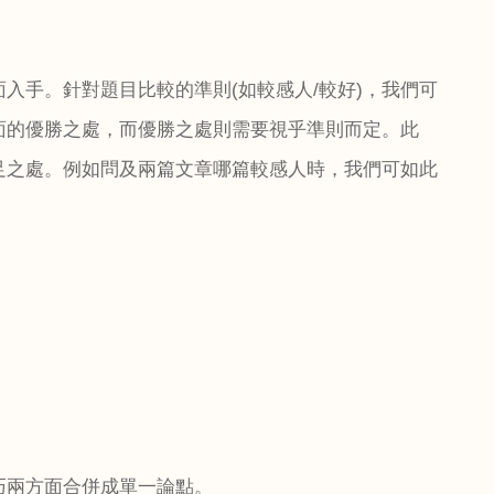
面入手。針對題目比較的準則
(
如較感人
/
較好
)
，我們可
面的優勝之處，而優勝之處則需要視乎準則而定。此
足之處。例如問及兩篇文章哪篇較感人時，我們可如此
巧兩方面合併成單一論點。