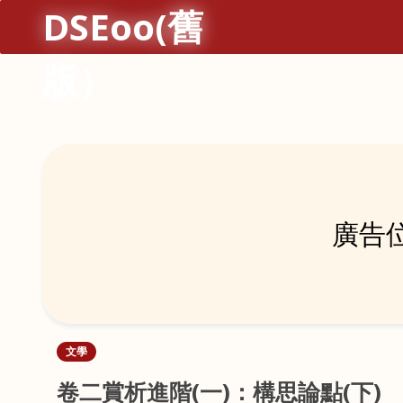
DSEoo(舊
版）
廣告位
文學
卷二賞析進階(一)：構思論點(下)