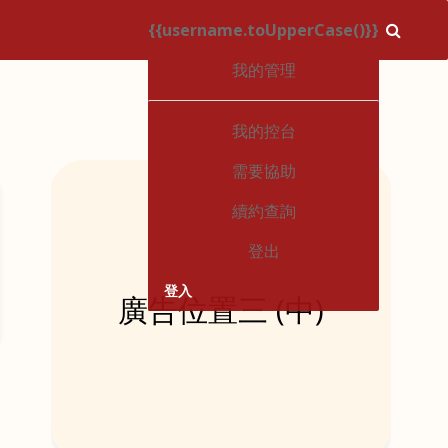
{{username.toUpperCase()}}
1
我的管理
我的控台
需要協助
續約查詢
登出
登入
廣告位置三 (中)