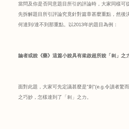
當問及你是否同意題目所引的評論時，大家同樣可
先拆解題目所引評論究竟針對篇章甚麼重點，然後
何達到
/
達不到那重點。以
2013
年的題目為例：
論者或說《藥》這篇小說具有梁啟超所說「刺」之
面對此題，大家可先定議甚麼是”刺”
(e.g.
令讀者驚
之巧妙，怎樣達到了「刺」之力。