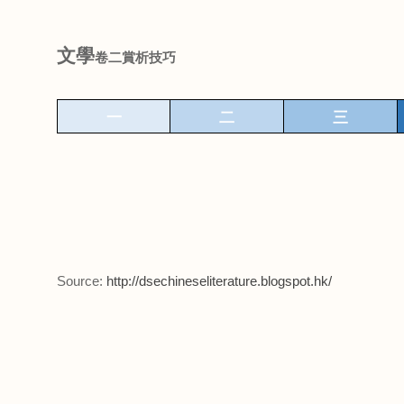
文學
卷二賞析技巧
一
二
三
Source:
http://dsechineseliterature.blogspot.hk/