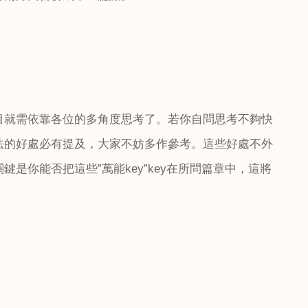
目就需依靠各位的多角度思考了。若你自問思考不夠快
法的好處必有提及，大家不妨多作參考。這些好處不外
鍵是你能否把這些”萬能
key
”
key
在所問篇章中，這將