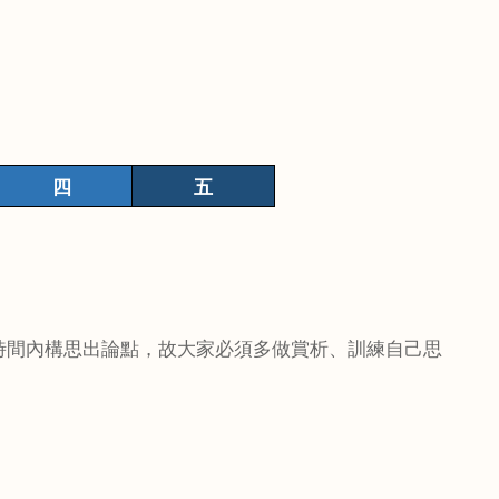
四
五
時間內構思出論點，故大家必須多做賞析、訓練自己思