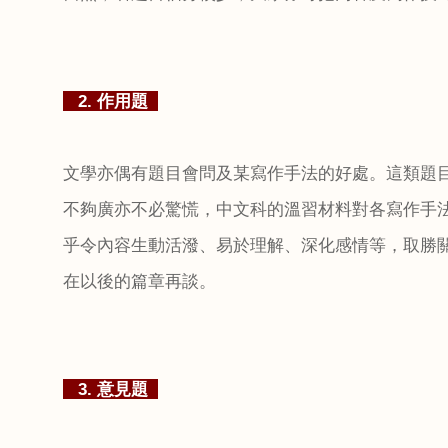
2.
作用題
文學亦偶有題目會問及某寫作手法的好處。這類題
不夠廣亦不必驚慌，中文科的溫習材料對各寫作手
乎令內容生動活潑、易於理解、深化感情等，取勝關
在以後的篇章再談。
3.
意見題