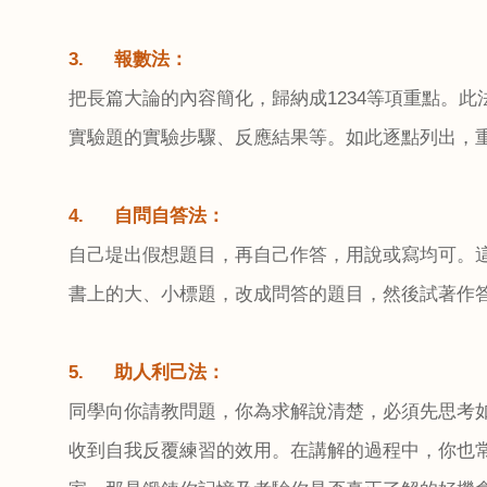
3.
報數法：
把長篇大論的內容簡化，歸納成
1234
等項重點。此
實驗題的實驗步驟、反應結果等。如此逐點列出，
4.
自問自答法：
自己堤出假想題目，再自己作答，用說或寫均可。
書上的大、小標題，改成問答的題目，然後試著作
5.
助人利己法：
同學向你請教問題，你為求解說清楚，必須先思考
收到自我反覆練習的效用。在講解的過程中，你也