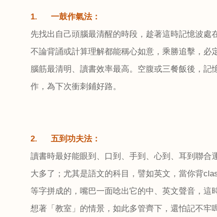
1.
一鼓作氣法：
先找出自己頭腦最清醒的時段，趁著這時記憶波處
不論背誦或計算理解都能稱心如意，乘勝追擊，必
腦筋最清明、讀書效率最高。空腹或三餐飯後，記
作，為下次衝刺鋪好路。
2.
五到功夫法：
讀書時最好能眼到、口到、手到、心到、耳到聯合
大多了；尤其是語文的科目，譬如英文，當你背
cla
等字拼成的，嘴巴一面唸出它的中、英文聲音，這
想著「教室」的情景，如此多管齊下，還怕記不牢