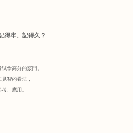
記得牢、記得久？
考試拿高分的竅門。
仁見智的看法，
參考、應用。