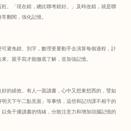
冤枉。「現在錯，總比聯考錯好。」及時改錯，就是聯
時常翻閱，強化記憶。
便可避免錯、別字，數理更要動手去演算每個過程，計
出來。親手寫才能徹底了解，並加強記憶。
良好的績效。有人一面讀書，心中又想東想西的，譬如
好明天下午二點見面」等事情，這些和記功課不相干的
，以免干擾讀書的情緒，分散注意力和增加頭腦記憶的