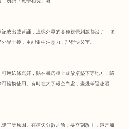
會，所謂「教學相長」嘛！
默記或出聲背誦，這樣外界的各種視覺刺激都沒了，腦
受外界干擾，更能集中注意力，記得快又牢。
，可用紙條寫好，貼在書房牆上或放桌墊下等地方，隨
條可輪換使用。有時在大字報空白處，畫幾筆逗趣漫
記錯了等原因。在痛失分數之餘，要立刻改正，這是加