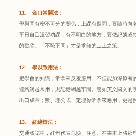
11.
金口常開法：
學與問有密不可分的關係，上課有疑問，要隨時向
平日自己溫習功課，有不明白的地方，要做記號或
的歡欣。「不恥下問」才是求知的上上之策。
12.
學以致用法：
把學會的知識，常拿來反覆應用，不但能加深原有
連絡網越常用，則記憶網越牢固。譬如英文國文的
出口成章；數、理公式、定理你常拿來應用，更是
13.
紅綠燈法：
交通號誌中，紅燈代表危險、注意。在書本上將那