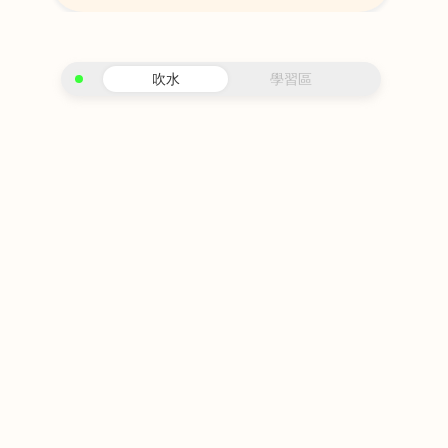
吹水
學習區