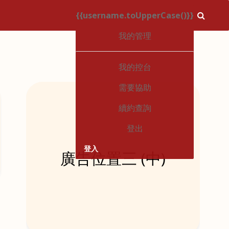
{{username.toUpperCase()}}
1
我的管理
我的控台
需要協助
續約查詢
登出
登入
廣告位置三 (中)