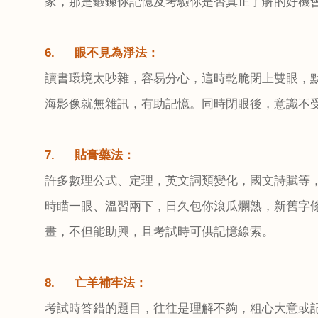
家，那是鍛鍊你記憶及考驗你是否真正了解的好機
6.
眼不見為淨法：
讀書環境太吵雜，容易分心，這時乾脆閉上雙眼，
海影像就無雜訊，有助記憶。同時閉眼後，意識不
7.
貼膏藥法：
許多數理公式、定理，英文詞類變化，國文詩賦等
時瞄一眼、溫習兩下，日久包你滾瓜爛熟，新舊字
畫，不但能助興，且考試時可供記憶線索。
8.
亡羊補牢法：
考試時答錯的題目，往往是理解不夠，粗心大意或