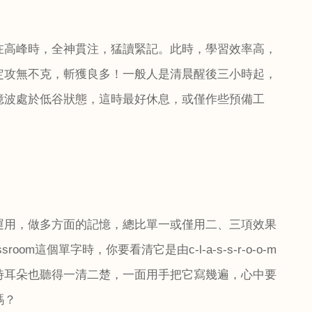
在高峰時，全神貫注，猛讀緊記。此時，學習效率高，
定攻無不克，斬獲良多！一般人是清晨醒後三小時起，
憶波處於低谷狀態，這時最好休息，或僅作些預備工
運用，做多方面的記憶，總比單一或僅用二、三項效果
ssroom
這個單字時，你要看清它是由
c-l-a-s-s-r-o-o-m
時耳朵也聽得一清二楚，一面用手把它寫幾遍，心中要
嗎？