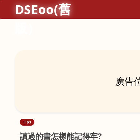
DSEoo(舊
版）
廣告位
Tips
讀過的書怎樣能記得牢?