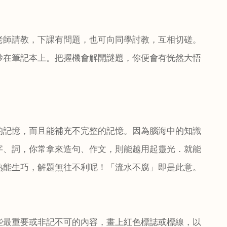
老師請教，下課有問題，也可向同學討教，互相切磋。
抄在筆記本上。把握機會解開謎題，你便會有恍然大悟
的記憶，而且能補充不完整的記憶。因為腦海中的知識
字、詞，你常拿來造句、作文，則能越用起靈光．就能
熟能生巧，解題無往不利呢！「流水不腐」即是此意。
些最重要或非記不可的內容，畫上紅色標誌或標線，以