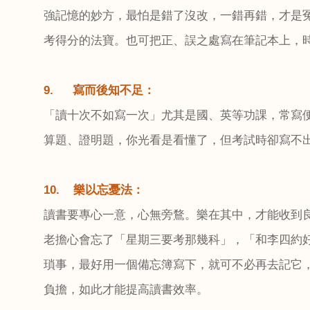
強記憶的妙方，最怕是錯了沒改，一錯再錯，才是
考得分的法寶。也可把正、誤之處寫在筆記本上，
9.
寫而後知不足：
「讀十次不如寫一次」尤其是國、英等功課，常寫
算題、證明題，你光看是看懂了，但考試時卻寫不
10.
樂以忘憂法：
讀書要專心一意，心無旁鶩。樂在其中，才能收到
老擔心會忘了「星期三要考那幾科」，「和李四約
瑣事，最好用一個備忘簿寫下，就可不必再去記它
負擔，如此才能提高讀書效率。