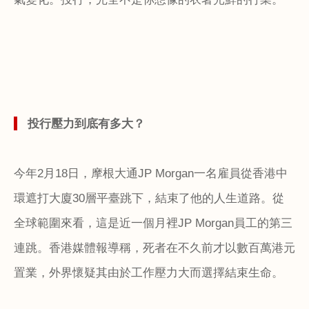
投行壓力到底有多大？
今年
2
月
18
日，摩根大通
JP Morgan
一名雇員從香港中
環遮打大廈
30
層平臺跳下，結束了他的人生道路。從
全球範圍來看，這是近一個月裡
JP Morgan
員工的第三
連跳。香港媒體報導稱，死者在不久前才以數百萬港元
置業，外界懷疑其由於工作壓力大而選擇結束生命。