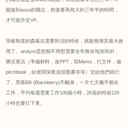
能做到
asso
的職位，然後要再熬大約三年半的時間，
才可能升至
VP
。
等級制度的森嚴在需要幹活的時候，就能發揮其最大效
用了。
analyst
是想都不用想需要全年無休地加班的，
髒活累活（準備材料，改
PPT
，寫
Memo
，打文件，做
pitchbook
，給老闆深夜送招股書等等）交給他們就行
了。黑莓
BB (Blackberry)
不離身，一天七天幾乎都在
工作，平均每週需要工作
100
個小時，誇張的時候
120
小時也要扛下來。