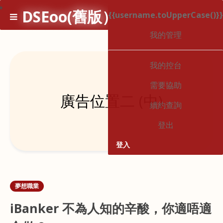
*
DSEoo(舊版）
{{username.toUpperCase()}}
1
我的管理
我的控台
需要協助
廣告位置二 (中)
續約查詢
登出
登入
夢想職業
iBanker 不為人知的辛酸，你適唔適