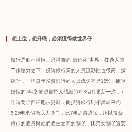
想上位，想升職，必須懂得做世界仔
投行是個不講情、只講錢的“數位化”世界。在過人的
工作壓力之下，投資銀行業的人員流動性也很高，據
統計，平均每年投資銀行的人員流失率是
16%
，據說
婚姻的
7
年之癢源自於人體細胞每
3
個月更新一次，
7
年時間全部細胞被更新，而投資銀行則相當於平均
6.25
年來個徹底大換血，比
7
年之癢還短，所以投資
銀行的雇員與他們雇主之間的關係，比男女關係還要