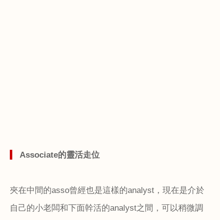
Associate
的靈活走位
夾在中間的
asso
曾經也是這樣的
analyst
，現在是介於
自己的小老闆和下面幹活的
analyst
之間，可以稍微調