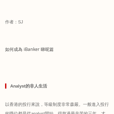
作者：
SJ
如何成為 iBanker 睇呢篇
Analyst
的非人生活
以香港的投行來說，等級制度非常森嚴。一般進入投行
的職位都是從
analyst
開始，得熬過最辛苦的三年，才