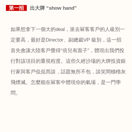
第一招
出大牌
“show hand”
如果想拿下一個大的
deal
，派去冧客客戶的人級別一
定要高，最好是
Director
、副總裁
VP
級別，這一招
首先會讓大陸客戶覺得“倍兒有面子”，體現出我們投
行對該項目的重視程度。這些久經沙場的大牌投資銀
行家與客戶侃侃而談，話題無所不包，談笑間檣櫓灰
飛煙滅。怎麼能在冧客中體現你的氣場，是一門學
問。