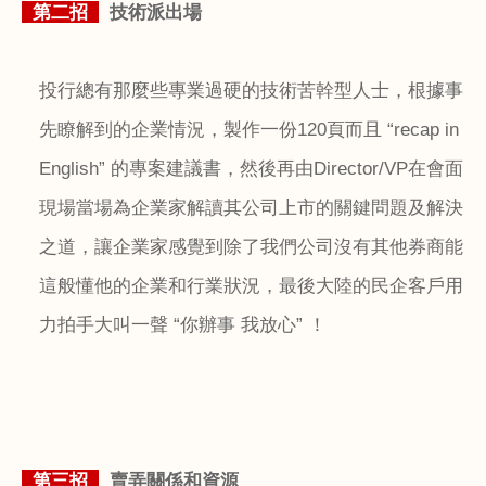
第二招
技術派出場
投行總有那麼些專業過硬的技術苦幹型人士，根據事
先瞭解到的企業情況，製作一份
120
頁而且 “
recap in
English
” 的專案建議書，然後再由
Director/VP
在會面
現場當場為企業家解讀其公司上市的關鍵問題及解決
之道，讓企業家感覺到除了我們公司沒有其他券商能
這般懂他的企業和行業狀況，最後大陸的民企客戶用
力拍手大叫一聲 “你辦事 我放心” ！
第三招
賣弄關係和資源