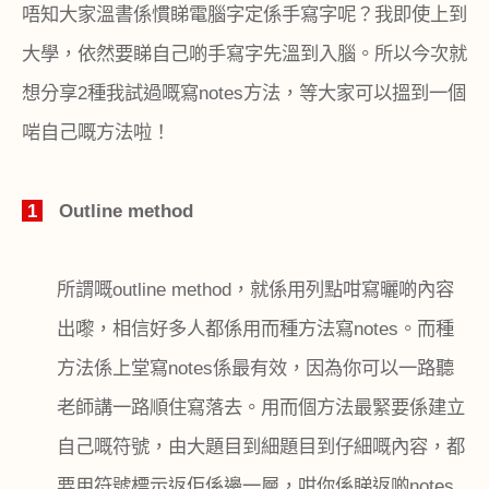
唔知大家溫書係慣睇電腦字定係手寫字呢？我即使上到
大學，依然要睇自己啲手寫字先溫到入腦。所以今次就
想分享
2
種我試過嘅寫
notes
方法，等大家可以搵到一個
啱自己嘅方法啦！
1
Outline method
所謂嘅
outline method
，就係用列點咁寫曬啲內容
出嚟，相信好多人都係用而種方法寫
notes
。而種
方法係上堂寫
notes
係最有效，因為你可以一路聽
老師講一路順住寫落去。用而個方法最緊要係建立
自己嘅符號，由大題目到細題目到仔細嘅內容，都
要用符號標示返佢係邊一層，咁你係睇返啲
notes