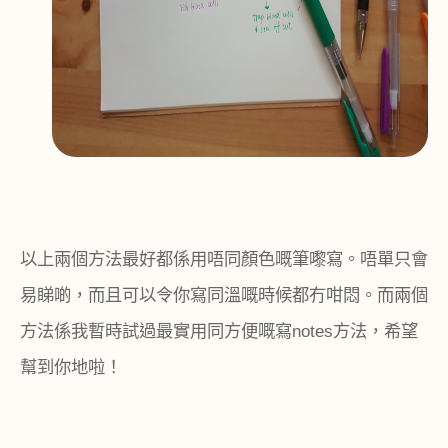
以上兩個方法最好都係用唔同顏色嘅筆嚟寫。唔單只會
易睇啲，而且可以令你寫同溫嘅時候都冇咁悶。而兩個
方法係我暫時試過最實用同方便嘅寫
notes
方法，希望
幫到你地啦！