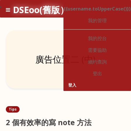
DSEoo(舊版）
*
{{username.toUpperCase()}}
1
我的管理
我的控台
需要協助
廣告位置二 (中)
續約查詢
登出
登入
Tips
2 個有效率的寫 note 方法