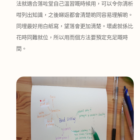
法就適合落咗堂自己溫習嘅時候用，可以令你清析
咁列出知識，之後睇返都會清楚啲同容易理解啲。
同埋最好用白紙寫，望落會更加清楚。壞處就係比
花時同難就位，所以用而個方法要預定充足嘅時
間。