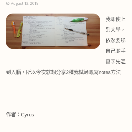
August 13, 2018
我即使上
到大學，
依然要睇
自己啲手
寫字先溫
到入腦。所以今次就想分享
2
種我試過嘅寫
notes
方法
作者：
Cyrus