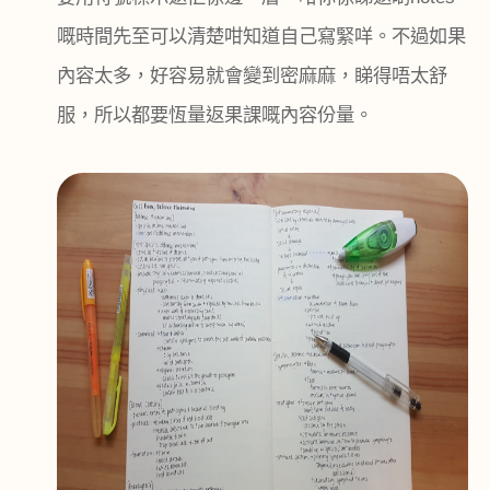
嘅時間先至可以清楚咁知道自己寫緊咩。不過如果
內容太多，好容易就會變到密麻麻，睇得唔太舒
服，所以都要恆量返果課嘅內容份量。