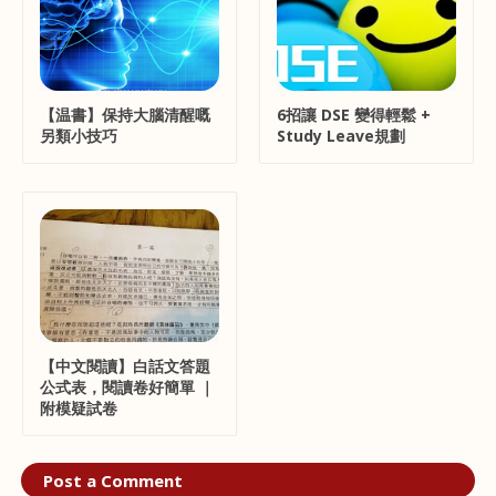
【温書】保持大腦清醒嘅
6招讓 DSE 變得輕鬆 +
另類小技巧
Study Leave規劃
【中文閱讀】白話文答題
公式表，閱讀卷好簡單 ｜
附模疑試卷
Post a Comment