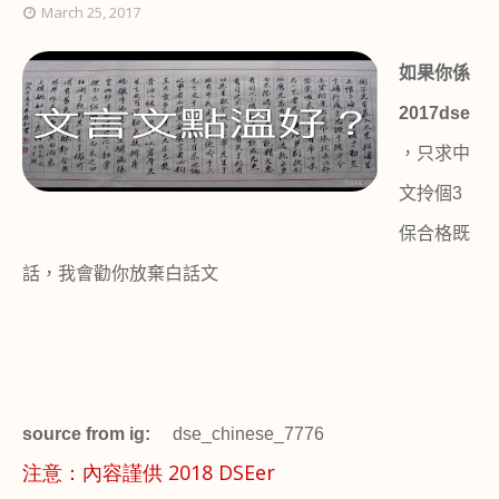
March 25, 2017
如果你係
2017dse
，只求中
文拎個
3
保合格既
話，我會勸你放棄白話文
source from ig:
dse_chinese_7776
注意：內容謹供 2018 DSEer