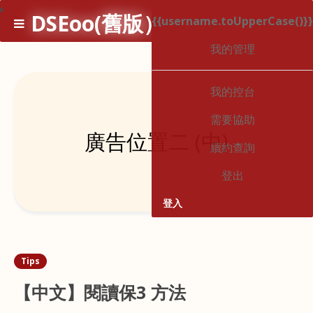
*
DSEoo(舊版）
{{username.toUpperCase()}}
1
我的管理
我的控台
需要協助
廣告位置二 (中)
續約查詢
登出
登入
Tips
【中文】閱讀保3 方法