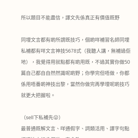
所以題目不能盡信，譯文先係真正有價值既野
同埋文言都有啲所謂既技巧，個啲咩補習名師同埋
私補都有咩文言神技
5678
式（我聽人講，無補過佢
地），我覺得用就點都有啲用既，不過其實你做
50
篇自己都自自然然識呢啲野；你學完但唔做，你都
係用唔番啲神技出黎，當然你做完再學埋呢啲技巧
就更大把握啦。
（
sell
下私補先
😛
）
最普通既解文言、咩通假字、詞類活用、譯字句點