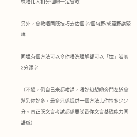
樣唔比人扣分個啲一定會教
另外，會教唔同既技巧去估個字
/
個句野
/
成篇野講緊
咩
同埋有個方法可以令你唔洗理解都可以「撞」岩啲
2
分譯字
（不過，倒自己米都咁講，唔好幻想啲旁門左道會
幫到你好多，最多只係提供一個方法比你拎多少少
分。真正既文言考試都係要睇番你文言基礎能力同
語感）