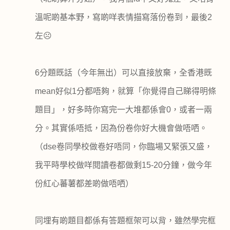
溫呢啲基本野，寫啲咩表情描寫落份卷到，最後
2
左
☹
6
分題既話（今年無出）可以直接放棄，全香港既
mean
好似
1
分都唔夠，就算「你覺得自己睇得明條
題目」，好多時你寫完一大堆都係會
0
，或者一兩
分。其實係唔抵，因為份卷你好大機會做唔哂。
（
dse
卷同學校做卷好唔同，你臨場又緊張又盛，
我平時學校做咩閱讀卷都做剩
15-20
分鐘，做今年
份紅心蕃薯都差啲做唔哂）
同埋有啲題目都係有答題框架可以背，雖然學完框