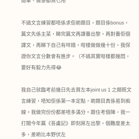
簡單，做黎都無乜用
不過文言練習都唔係求佢啲題目，題目係
bonus
，
篇文先係主菜，睇完篇文再譯番出黎，再對番佢個
譯文，再睇下自己有咩錯，咁樣做做幾十份，我保
證你文言分數會有進步。（不過其實咁樣都幾悶，
要好有毅力先得
😂
我自己就臨考前幾日先去買左本
joint us 1
之類既文
言練習，唔知佢係第一本定點，啲題目真係易到痴
線。我做完份份都差唔多滿分。跟住考個陣，我一
打開今年篇《吾盧記》即刻屌左出黎，個難度差太
多，差啲比本野伏左