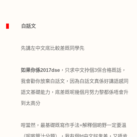
1
白話文
先講左中文底比較差既同學先
如果你係
2017dse
，只求中文拎個
3
保合格既話，
我會勸你放棄白話文，因為白話文真係好講語感同
語文基礎能力，底差既呢幾個月努力黎都係唔會升
到太高分
咁當然，最基礎既寫作手法
+
解釋個啲野一定要溫
（呢啲算汁分題），我有個
fd
中文好鬼差，又唔肯