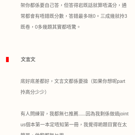
架你都係要自己答，但答得岩既話就算唔滿分，通
常都會有唔錯既分數，答錯最多咪
0
。三成幾就拎
3
既卷，
0
多幾題其實都唔驚。
1
文言文
底好底差都好，文言文都係要操（如果你想呢
part
拎高分少少）
有人問練習，我都無乜推薦
......
因為我剩係做過
joint
us
個本第一本定唔知第一冊，我覺得啲題目實在太