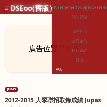
*
DSEoo(舊版）
{{username.toUpperCase()}}
2
我的管理
我的控台
需要協助
廣告位置二 (中)
續約查詢
登出
登入
JUPAS
2012-2015 大學聯招取錄成績 Jupas