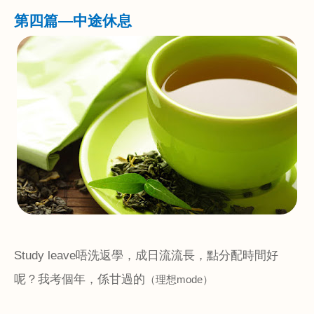
第四篇
—
中途休息
Study leave
唔洗返學，成日流流長，點分配時間好
呢？我考個年，係甘過的
（理想
mode
）