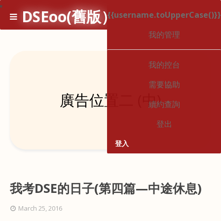
*
DSEoo(舊版）
{{username.toUpperCase()}}
1
我的管理
我的控台
需要協助
廣告位置二 (中)
續約查詢
登出
登入
我考DSE的日子(第四篇—中途休息)
March 25, 2016