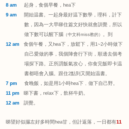
8 am
起身，食個早餐，
hea
下
9 am
開始温書。一起身最好温下數學，理科，計下
數，因為一大早睇住篇文好快就會訓覺，所以
做下數可以醒下腦
。到
（中文科
miss
教的）
12 am
食個午餐，又
hea
下，放鬆下，用
1~2
小時做下
自己愛做的事，我個陣會行下街，順邊去個考
場探下路。正所謂飯氣攻心，你食完飯即卡温
書都唔會入腦。跟住
2
點到又開始温書。
7 pm
食晚飯，如是用
1
小時
hea
下﹐做下自己野。
11 pm
睇下書，
relax
下，飲杯牛奶。
12 am
訓覺。
睇望好似攞左好多時間
hea
甘，但計返落，一日都有
11